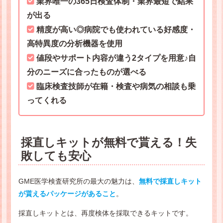
業界唯一の365日検査体制・業界最短で結果
が出る
精度が高い◎病院でも使われている好感度・
高特異度の分析機器を使用
値段やサポート内容が違う2タイプを用意♪自
分のニーズに合ったものが選べる
臨床検査技師が在籍・検査や病気の相談も乗
ってくれる
採直しキットが無料で貰える！失
敗しても安心
GME医学検査研究所の最大の魅力は、
無料で採直しキット
が貰えるパッケージがあること
。
採直しキットとは、再度検体を採取できるキットです。