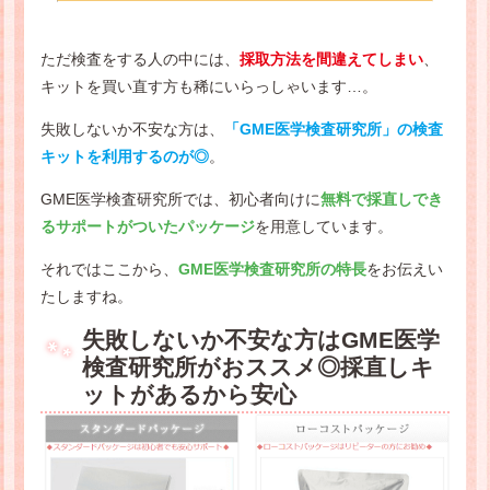
ただ検査をする人の中には、
採取方法を間違えてしまい
、
キットを買い直す方も稀にいらっしゃいます…。
失敗しないか不安な方は、
「GME医学検査研究所」の検査
キットを利用するのが◎
。
GME医学検査研究所では、初心者向けに
無料で採直しでき
るサポートがついたパッケージ
を用意しています。
それではここから、
GME医学検査研究所の特長
をお伝えい
たしますね。
失敗しないか不安な方はGME医学
検査研究所がおススメ◎採直しキ
ットがあるから安心