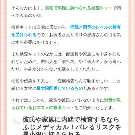
そんな方はまず、
自宅で気軽に調べられる検査キット
で調
べてみるのが◎。
検査キットは自宅に居ながら、
病院と同等のレベルの検査
を受けられる
ので、お医者さんや周りの患者さんの目を気
にする必要はありません。
また検査キットのなかには、配達員や家族にも中身を知ら
れないために、差出人を「会社名」や「個人名」から選べ
たり、中身が分からない包装をしてくれたり…。
梱包や伝票を工夫し、「性病検査なんて恥ずかしい…」と
感じる女性に
最大限配慮しているもの
もあるんです。
それではここから、家族や彼氏にバレないように
対策が取
られているおススメの検査キット
をご紹介いたします。
彼氏や家族に内緒で検査するなら
ふじメディカル！バレるリスクを
最小限に抑えられる