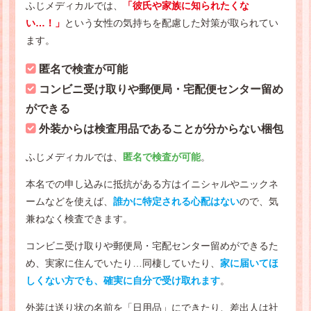
ふじメディカルでは、
「彼氏や家族に知られたくな
い…！」
という女性の気持ちを配慮した対策が取られてい
ます。
匿名で検査が可能
コンビニ受け取りや郵便局・宅配便センター留め
ができる
外装からは検査用品であることが分からない梱包
ふじメディカルでは、
匿名で検査が可能
。
本名での申し込みに抵抗がある方はイニシャルやニックネ
ームなどを使えば、
誰かに特定される心配はない
ので、気
兼ねなく検査できます。
コンビニ受け取りや郵便局・宅配センター留めができるた
め、実家に住んでいたり…同棲していたり、
家に届いてほ
しくない方でも、確実に自分で受け取れます
。
外装は送り状の名前を「日用品」にできたり、差出人は社