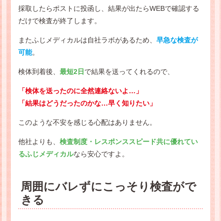
採取したらポストに投函し、結果が出たらWEBで確認する
だけで検査が終了します。
またふじメディカルは自社ラボがあるため、
早急な検査が
可能
。
検体到着後、
最短2日
で結果を送ってくれるので、
「検体を送ったのに全然連絡ないよ…」
「結果はどうだったのかな…早く知りたい」
このような不安を感じる心配はありません。
他社よりも、
検査制度・レスポンススピード共に優れてい
るふじメディカル
なら安心ですよ。
周囲にバレずにこっそり検査がで
きる