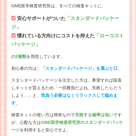
GME医学検査研究所は、すべての検査キットに、
安心サポートがついた
「スタンダードパッケー
ジ」
慣れている方向けにコストを抑えた
「ローコスト
パッケージ」
の
2種類
を用意しています。
初心者の方は、
「スタンダードパッケージ」を選ぶと◎
。
スタンダードパッケージを注文した方は、希望すれば採直
しキットが貰えるため「一回勝負だよね…失敗したらどう
しよう…」と、
気負う必要はなくリラックスして臨めま
す
。
検査キットの使い方は簡単なので
失敗する確率は低い
です
が、心配な方は
GME医学検査研究所のスタンダードパッケ
ージ
を利用すると安心ですよ。