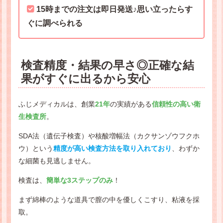
15時までの注文は即日発送♪思い立ったらす
ぐに調べられる
検査精度・結果の早さ◎正確な結
果がすぐに出るから安心
ふじメディカルは、創業
21年
の実績がある
信頼性の高い衛
生検査所
。
SDA法（遺伝子検査）や核酸増幅法（カクサンゾウフクホ
ウ）という
精度が高い検査方法を取り入れており
、わずか
な細菌も見逃しません。
検査は、
簡単な3ステップのみ
！
まず綿棒のような道具で膣の中を優しくこすり、粘液を採
取。