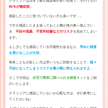
クラミジアは日本で最も感染者が多い性病で、そのうちの
80％が無症状
。
感染したことに気づいていない方も多いです…。
ですが感染したまま放っておくと菌が体の奥へ進んでい
き、
不妊や流産、子宮外妊娠などのリスク
を高めてしまい
ます。
もし少しでも感染している可能性があるなら、
早めに検査
を受けることが大切
。
将来こどもが欲しい方は早いうちに対処することで、
後々
不妊になってしまうリスクを最小限に抑えられますよ
。
そこで今回は、
自宅で簡単に調べられる検査キット
をご紹
介いたします。
クラミジアに感染していないか心配な方は、ぜひ参考にし
てくださいね♪