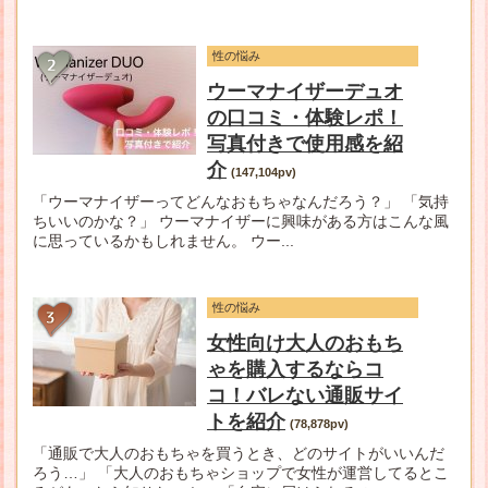
性の悩み
ウーマナイザーデュオ
の口コミ・体験レポ！
写真付きで使用感を紹
介
(147,104pv)
「ウーマナイザーってどんなおもちゃなんだろう？」 「気持
ちいいのかな？」 ウーマナイザーに興味がある方はこんな風
に思っているかもしれません。 ウー...
性の悩み
女性向け大人のおもち
ゃを購入するならコ
コ！バレない通販サイ
トを紹介
(78,878pv)
「通販で大人のおもちゃを買うとき、どのサイトがいいんだ
ろう…」 「大人のおもちゃショップで女性が運営してるとこ