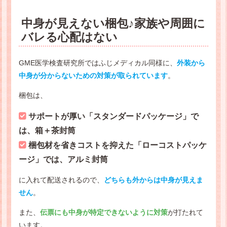
中身が見えない梱包♪家族や周囲に
バレる心配はない
GME医学検査研究所ではふじメディカル同様に、
外装から
中身が分からないための対策が取られています
。
梱包は、
サポートが厚い「スタンダードパッケージ」で
は、箱＋茶封筒
梱包材を省きコストを抑えた「ローコストパッケ
ージ」では、アルミ封筒
に入れて配送されるので、
どちらも外からは中身が見えま
せん
。
また、
伝票にも中身が特定できないように対策
が打たれて
います。