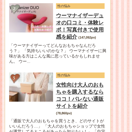
性の悩み
ウーマナイザーデュ
オの口コミ・体験レ
ポ！写真付きで使用
感を紹介
(147,092pv)
「ウーマナイザーってどんなおもちゃなんだろ
う？」 「気持ちいいのかな？」 ウーマナイザーに興
味がある方はこんな風に思っているかもしれませ
ん。 ウー...
性の悩み
女性向け大人のおも
ちゃを購入するなら
ココ！バレない通販
サイトを紹介
(78,860pv)
「通販で大人のおもちゃを買うとき、どのサイトが
いいんだろう…」 「大人のおもちゃショップで女性
が運営してるところがあったら知りたい！」 「自宅