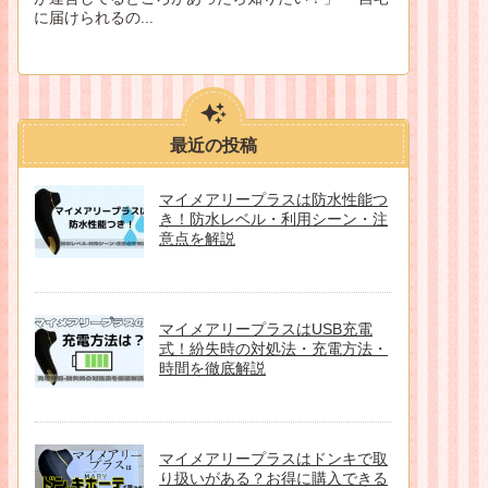
に届けられるの...
最近の投稿
マイメアリープラスは防水性能つ
き！防水レベル・利用シーン・注
意点を解説
マイメアリープラスはUSB充電
式！紛失時の対処法・充電方法・
時間を徹底解説
マイメアリープラスはドンキで取
り扱いがある？お得に購入できる