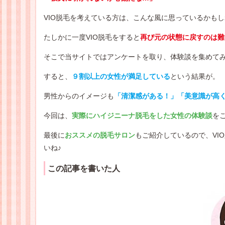
VIO脱毛を考えている方は、こんな風に思っているかも
たしかに一度VIO脱毛をすると
再び元の状態に戻すのは難
そこで当サイトではアンケートを取り、体験談を集めて
すると、
９割以上の女性が満足している
という結果が。
男性からのイメージも
「清潔感がある！」「美意識が高
今回は、
実際にハイジニーナ脱毛をした女性の体験談
を
最後に
おススメの脱毛サロン
もご紹介しているので、VI
いね♪
この記事を書いた人