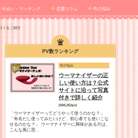
出会い・マッチング
恋愛コラム
性の悩み
コミをご紹介
PV数ランキング
性の悩み
ウーマナイザーの正
しい使い方は？公式
サイトに沿って写真
付きで詳しく紹介
(508,262pv)
「ウーマナイザーってどうやって使うのかな？」
「有名だし使ってみたいけど…初心者でも使いこな
せるのかな？」 ウーマナイザーに興味がある方は、
こんな風に思...