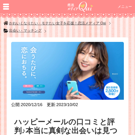
メニュー
かわいくなりたい・モテたい女子を応援！恋活メディア Qai
出会い・マッチング
公開:2020/12/16 更新:2023/10/02
ハッピーメールの口コミと評
判♪本当に真剣な出会いは見つ