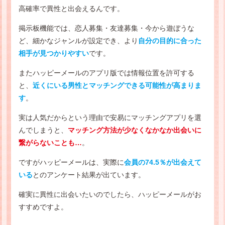
高確率で異性と出会えるんです。
掲示板機能では、恋人募集・友達募集・今から遊ぼうな
ど、細かなジャンルが設定でき、より
自分の目的に合った
相手が見つかりやすい
です。
またハッピーメールのアプリ版では情報位置を許可する
と、
近くにいる男性とマッチングできる可能性が高まりま
す
。
実は人気だからという理由で安易にマッチングアプリを選
んでしまうと、
マッチング方法が少なくなかなか出会いに
繋がらないことも…
。
ですがハッピーメールは、実際に
会員の74.5％が出会えて
いる
とのアンケート結果が出ています。
確実に異性に出会いたいのでしたら、ハッピーメールがお
すすめですよ。