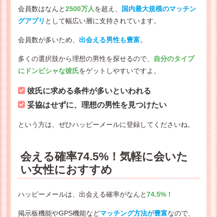
会員数はなんと
2500万人
を超え、
国内最大規模のマッチン
グアプリ
として幅広い層に支持されています。
会員数が多いため、
出会える男性も豊富
。
多くの選択肢から理想の男性を探せるので、
自分のタイプ
にドンピシャな彼氏
をゲットしやすいですよ。
彼氏に求める条件が多いといわれる
妥
協はせずに、理想の男性を見つけたい
という方は、ぜひハッピーメールに登録してくださいね。
会える確率74.5%！気軽に会いた
い女性におすすめ
ハッピーメールは、出会える確率がなんと
74.5%
！
掲示板機能やGPS機能など
マッチング方法が豊富
なので、