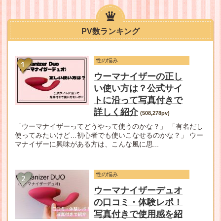
PV数ランキング
性の悩み
ウーマナイザーの正し
い使い方は？公式サイ
トに沿って写真付きで
詳しく紹介
(508,278pv)
「ウーマナイザーってどうやって使うのかな？」 「有名だし
使ってみたいけど…初心者でも使いこなせるのかな？」 ウー
マナイザーに興味がある方は、こんな風に思...
性の悩み
ウーマナイザーデュオ
の口コミ・体験レポ！
写真付きで使用感を紹